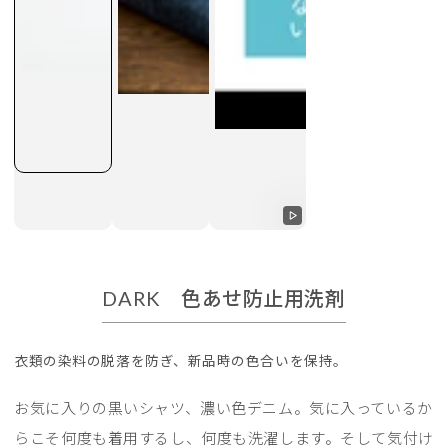
動
画
を
DARK 色あせ防止用洗剤
再
生
衣類の染料の脱落を防ぎ、新品時の色合いを保持。
す
る
お気に入りの黒いシャツ、濃い色デニム。気に入っているか
らこそ何度も着用するし、何度も洗濯します。そして気付け