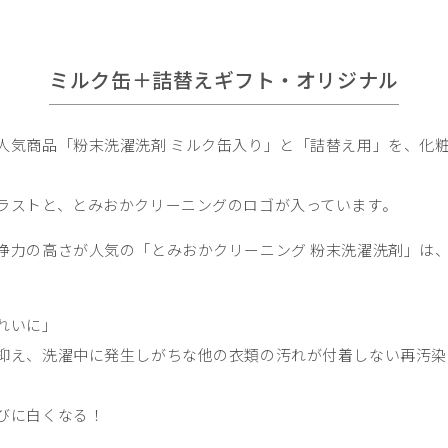
ミルク缶＋詰替えギフト・オリジナル
人気商品「粉末洗濯洗剤 ミルク缶入り」と「詰替え用」を、化
ラストと、とみおかクリーニングのロゴが入っています。
浄力の高さが人気の「とみおかクリーニング 粉末洗濯洗剤」は
れいに」
抑え、洗濯中に発生しがちな他の衣類の汚れが付着しない再汚染
びに白くなる！