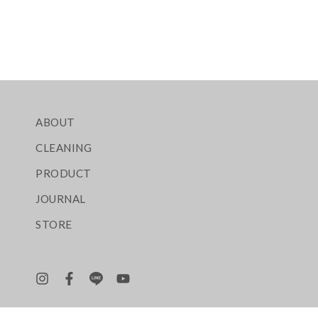
ABOUT
CLEANING
PRODUCT
JOURNAL
STORE
Instagram
Facebook
LINE
YouTube