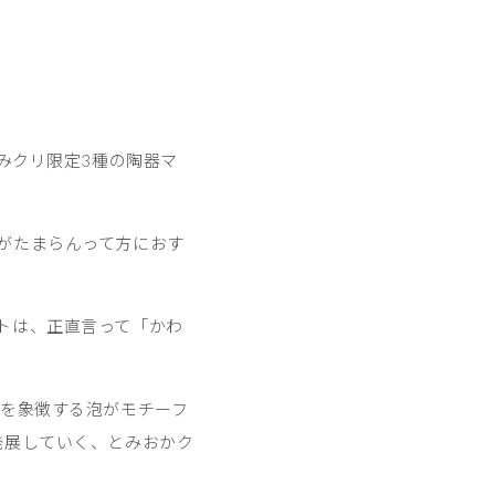
とみクリ限定3種の陶器マ
がたまらんって方におす
トは、正直言って「かわ
グを象徴する泡がモチーフ
発展していく、とみおかク