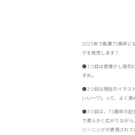
2025年で創業75周年
グを発売します！
●1つ目は昔懐かし復刻
すめ。
●2つ目は現在のイラス
いい～♡」って、よく褒
●3つ目は、75周年の
で柔らかく広がりながら
リーニングが表現されて